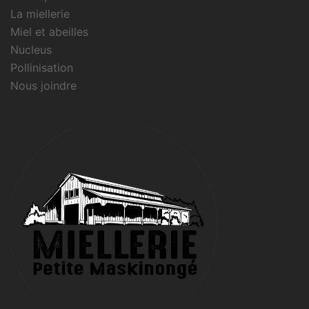
La miellerie
Miel et abeilles
Nucleus
Pollinisation
Nous joindre