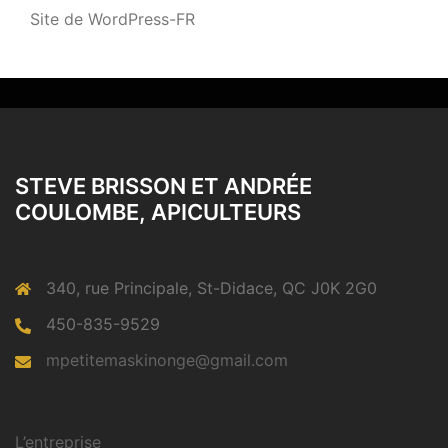
Site de WordPress-FR
STEVE BRISSON ET ANDRÉE
COULOMBE, APICULTEURS
340, rue Principale, St-Didace, QC J0K 2G0
450-835-9529
mpetitemaskinonge@gmail.com
L’entreprise