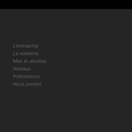
L’entreprise
La miellerie
Miel et abeilles
Nucleus
Pollinisation
Nous joindre