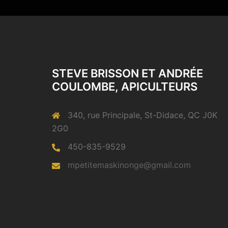
STEVE BRISSON ET ANDRÉE
COULOMBE, APICULTEURS
340, rue Principale, St-Didace, QC J0K
2G0
450-835-9529
mpetitemaskinonge@gmail.com