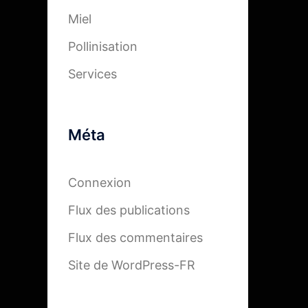
Miel
Pollinisation
Services
Méta
Connexion
Flux des publications
Flux des commentaires
Site de WordPress-FR